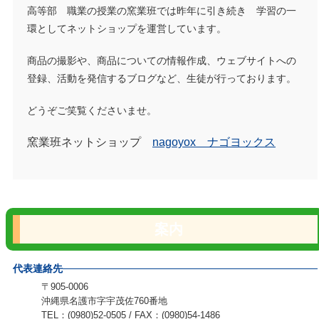
高等部 職業の授業の窯業班では
昨年に引き続き 学習の一
環とし
てネ
ット
ショ
ップを運営しています
。
商品の撮影や
、商品についての情報作成、
ウェブサイトへ
の
登録、活動を発信するブログな
ど、生徒が行っております。
どうぞご笑覧くださいませ。
窯業班ネットショップ
nagoyox ナゴヨックス
案内
代表連絡先
〒905-0006
沖縄県名護市字宇茂佐760番地
TEL：(0980)52-0505 / FAX：(0980)54-1486