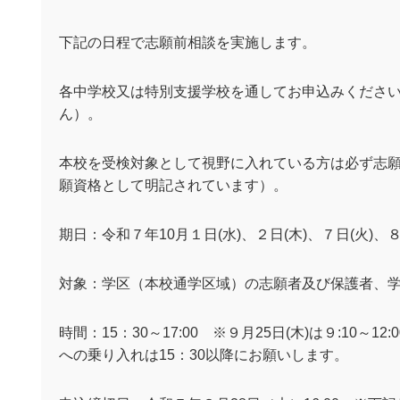
下記の日程で志願前相談を実施します。
各中学校又は特別支援学校を通してお申込みくださ
ん）。
本校を受検対象として視野に入れている方は必ず志
願資格として明記されています）。
期日：令和７年
10
月１日
(
水
)
、２日
(
木
)
、７日
(
火
)
、
対象：学区（本校通学区域）の志願者及び保護者、
時間：
15
：
30
～
17:00
※９月
25
日
(
木
)
は９
:10
～
12:0
への乗り入れは
15
：
30
以降にお願いします。