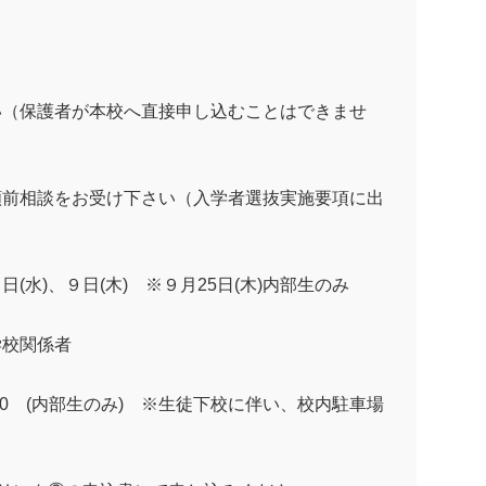
い（保護者が本校へ直接申し込むことはできませ
願前相談をお受け下さい（入学者選抜実施要項に出
８日
(
水
)
、９日
(
木
)
※９月
25
日
(
木
)
内部生のみ
学校関係者
0
(
内部生のみ
)
※生徒下校に伴い、校内駐車場