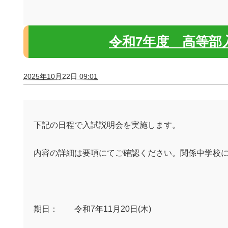
令和7年度 高等部
2025年10月22日 09:01
下記の日程で入試説明会を実施します。
内容の詳細は要項にてご確認ください。関係中学校
期日： 令和
7
年
11
月
20
日
(
木
)