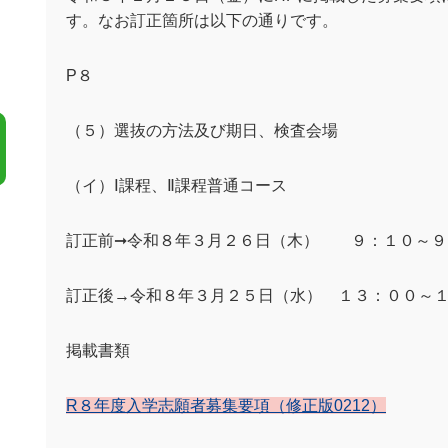
す。なお訂正箇所は以下の通りです。
P８
（５）選抜の方法及び期日、検査会場
（イ）Ⅰ課程、Ⅱ課程普通コース
訂正前➞令和８年３月２６日（木） ９：１０
訂正後→令和８年３月２５日（水） １３：００～
掲載書類
R８年度入学志願者募集要項（修正版0212）