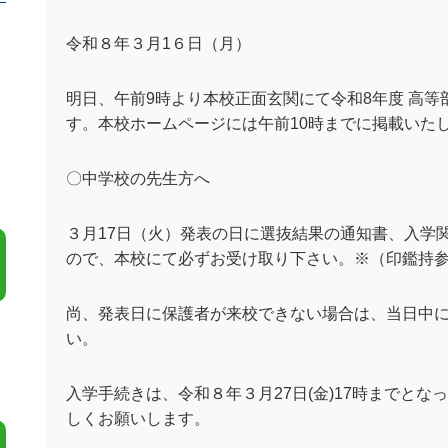
令和８年３月
1
６日（月）
明日、午前
9
時より本校正面玄関にて令和
8
年度 高
す。本校ホームページには午前
10
時までに掲載いた
〇中学校の先生方へ
３月17日（火）発表の日に選抜結果の通知書、入学
ので、本校にて必ずお受け取り下さい。※（印鑑持
尚、発表日に保護者が来校できない場合は、当日中
い。
入学手続きは、令和８年３月27日(金)17時までと
しくお願いします。