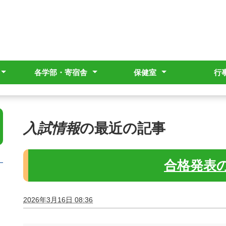
各学部・寄宿舎
保健室
行
つ
ー
する木々
ション・スクール
幼稚部
小学部
中学部
高等部
寄宿舎
お知らせ
提出物類
行事予定
入試情報
の最近の記事
合格発表
2026年3月16日 08:36