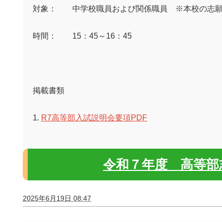
対象： 中学校職員および関係職員 ※本校の志願
時間：
15
：
45
～
16
：
45
掲載書類
1.
R7高等部入試説明会要項PDF
令和７年度 高等部
2025年6月19日 08:47