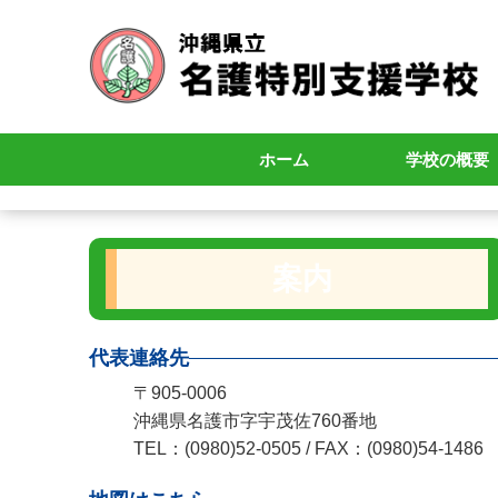
ホーム
学校の概要
学校長あいさ
学校要覧
学校案内
寄宿舎案内
教育相談
校歌歌詞
校歌メロディ
校歌の由来
敷地内に育成
職員必携
スクールミッ
年間指導計画
ポリシー
案内
代表連絡先
〒905-0006
沖縄県名護市字宇茂佐760番地
TEL：(0980)52-0505 / FAX：(0980)54-1486