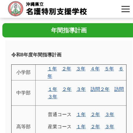
年間指導計画
令和8年度年間指導計画
１年
２年
３年
４年
５年
６
小学部
年
１年
２年
３年
訪問２年
訪問
中学部
３年
普通コース
１年
２年
３年
高等部
産業コース
１年
２年
３年